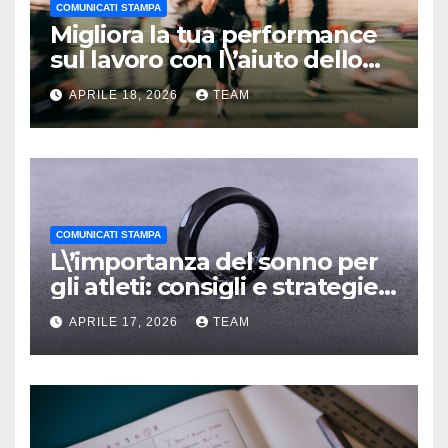
COMUNICATI STAMPA
Migliora la tua performance
sul lavoro con l\’aiuto dello
sport: 5 consigli vincenti
APRILE 18, 2026
TEAM
COMUNICATI STAMPA
L\’importanza del sonno per
gli atleti: consigli e strategie
per riposare meglio
APRILE 17, 2026
TEAM