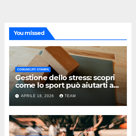
You missed
COMUNICATI STAMPA
Gestione dello stress: scopri
come lo sport può aiutarti a
trovare equilibrio e serenità
APRILE 18, 2026
TEAM