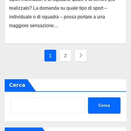
realizzato? La domanda su quale tipo di sport –
individuale o di squadra – possa portare a una
maggiore sensazione…
Paginazione
1
2
degli
articoli
Cerca
Cerca